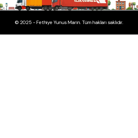
© 2025 - Fethiye Yunus Marin. Tüm hakları saklıdır.